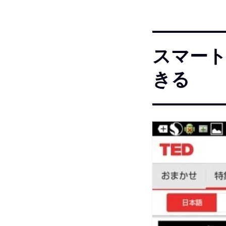
スマート
きる