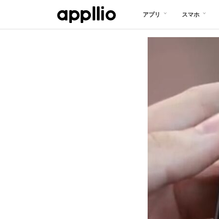
メ
アプリ
スマホ
イ
ン
コ
ン
テ
ン
ツ
に
移
動