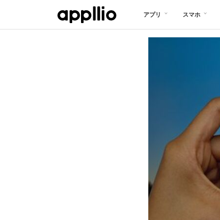
メ
アプリ
スマホ
イ
ン
コ
ン
テ
ン
ツ
に
移
動