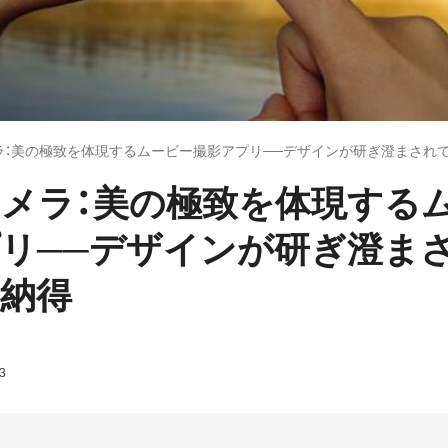
カメラ：美の極致を体現するムービー撮影アプリ──デザインが研ぎ澄まさ
k カメラ：美の極致を体現する
リ──デザインが研ぎ澄ま
納得
3