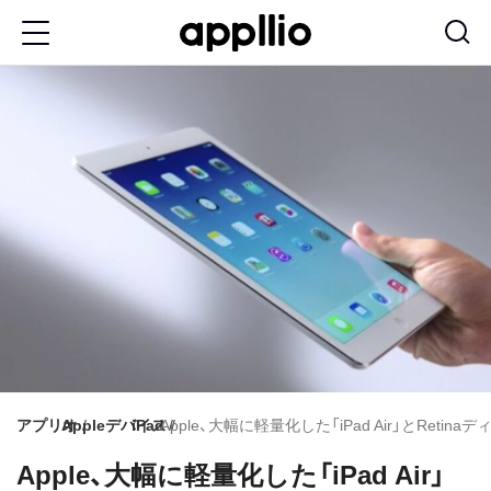
メ
イ
ン
コ
ン
テ
ン
ツ
に
移
動
アプリオ
Appleデバイス
iPad
Apple、大幅に軽量化した「iPad Air」とRetina
Apple、大幅に軽量化した「iPad Air」