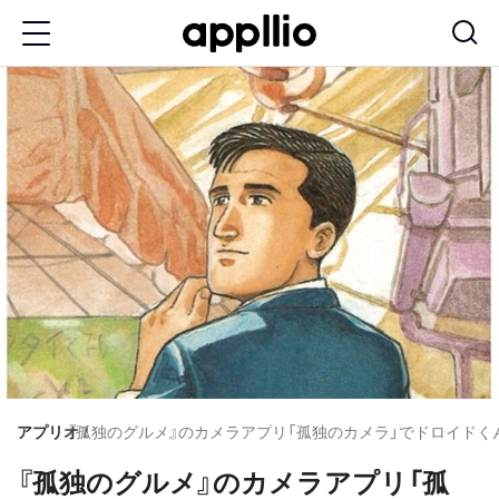
メ
イ
ン
コ
ン
テ
ン
ツ
に
移
動
アプリオ
『孤独のグルメ』のカメラアプリ「孤独のカメラ」でドロイドくんを
『孤独のグルメ』のカメラアプリ「孤