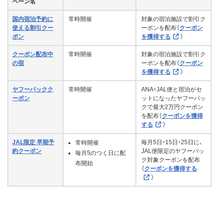
ペーン名
国内宿泊予約に
常時開催
対象の宿泊施設で割引ク
使える割引クー
ーポンを配布（
クーポン
ポン
を獲得する
）
クーポン配布中
常時開催
対象の宿泊施設で割引ク
の宿
ーポンを配布（
クーポン
を獲得する
）
ヤフーパックク
常時開催
ANA・JAL便と宿泊がセ
ーポン
ットになったヤフーパッ
クで最大2万円クーポン
を配布（
クーポンを獲得
する
）
JAL限定 早期予
毎月5日・15日・25日に、
常時開催
約クーポン
JAL便限定のヤフーパッ
毎月5のつく日に配
ク対象クーポンを配布
布開始
（
クーポンを獲得する
）