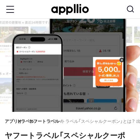
メ
イ
ン
コ
ン
テ
ン
ツ
に
移
動
アプリオ
トラベル
ヤフートラベル
ヤフートラベル「スペシャルクーポン」とは？ 
ヤフートラベル「スペシャルクーポ