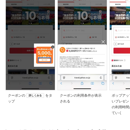
クーポンの
をタ
クーポンの利用条件が表示
ポップアッ
詳しくみる
ップ
される
いプレゼン
の利用時間
ていく