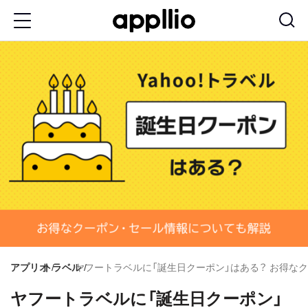
メ
イ
ン
コ
ン
テ
ン
ツ
に
移
動
アプリオ
トラベル
ヤフートラベルに「誕生日クーポン」はある？ お得な
ヤフートラベルに「誕生日クーポン」