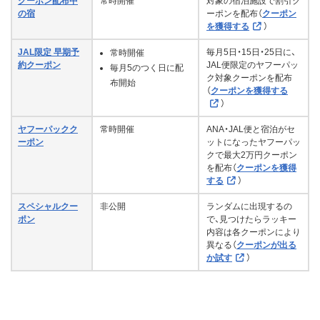
クーポン配布中
常時開催
対象の宿泊施設で割引ク
の宿
ーポンを配布（
クーポン
を獲得する
）
JAL限定 早期予
毎月5日・15日・25日に、
常時開催
約クーポン
JAL便限定のヤフーパッ
毎月5のつく日に配
ク対象クーポンを配布
布開始
（
クーポンを獲得する
）
ヤフーパックク
常時開催
ANA・JAL便と宿泊がセ
ーポン
ットになったヤフーパッ
クで最大2万円クーポン
を配布（
クーポンを獲得
する
）
スペシャルクー
非公開
ランダムに出現するの
ポン
で、見つけたらラッキー
内容は各クーポンにより
異なる（
クーポンが出る
か試す
）