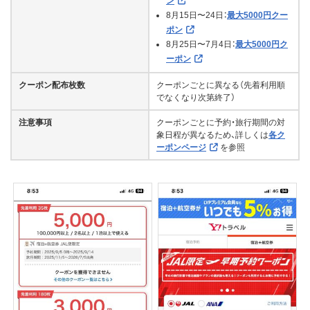
ン
8月15日〜24日：
最大5000円クー
ポン
8月25日〜7月4日：
最大5000円ク
ーポン
クーポン配布枚数
クーポンごとに異なる（先着利用順
でなくなり次第終了）
注意事項
クーポンごとに予約・旅行期間の対
象日程が異なるため、詳しくは
各ク
ーポンページ
を参照