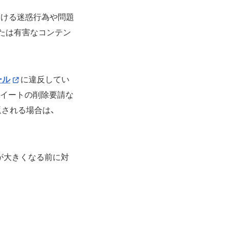
における迷惑行為や問題
または有害なコンテン
ール
に違反してい
ツイートの削除要請な
される場合は、
が大きくなる前に対