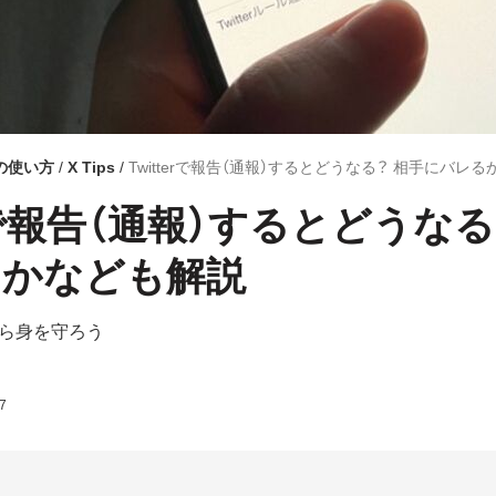
r）の使い方
X Tips
Twitterで報告（通報）するとどうなる？ 相手にバレ
erで報告（通報）するとどうなる
るかなども解説
ら身を守ろう
7