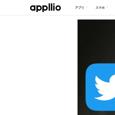
メ
アプリ
スマホ
イ
ン
コ
ン
テ
ン
ツ
に
移
動