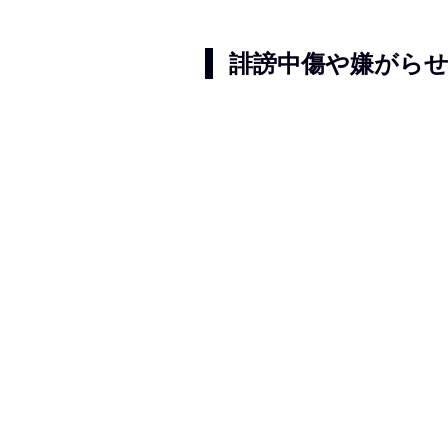
誹謗中傷や嫌がらせな