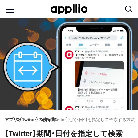
メ
イ
ン
コ
ン
テ
ン
ツ
に
移
動
アプリオ
X（Twitter）の使い方
X Tips
【Twitter】期間・日付を指定して検索する
【Twitter】期間・日付を指定して検索