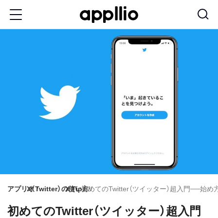
メ
イ
ン
コ
ン
テ
ン
ツ
に
移
動
アプリオ
X（Twitter）の使い方
X Tips
初めてのTwitter（ツイッター）超入門──
初めてのTwitter（ツイッター）超入門