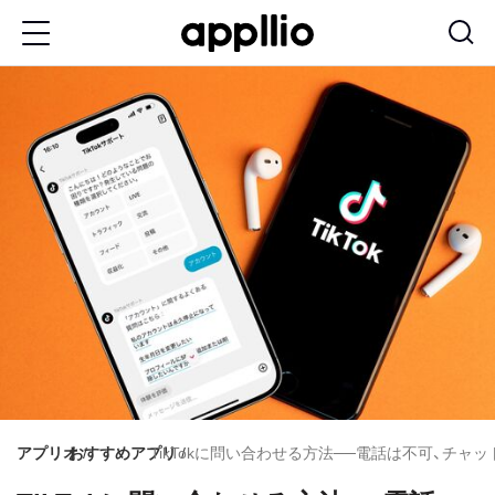
メ
イ
ン
コ
ン
テ
ン
ツ
に
移
動
アプリオ
おすすめアプリ
TikTokに問い合わせる方法──電話は不可、チ