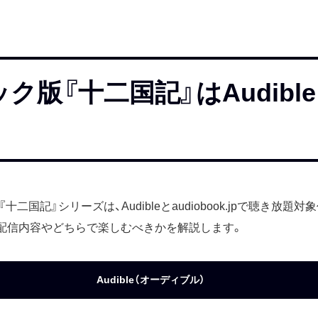
『十二国記』はAudibleとau
二国記』シリーズは、Audibleとaudiobook.jpで聴き放題
配信内容やどちらで楽しむべきかを解説します。
Audible（オーディブル）