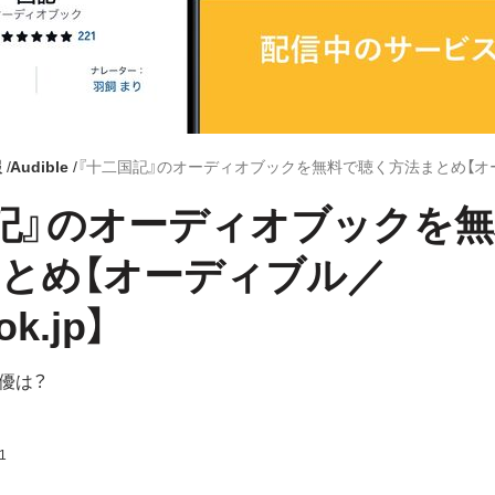
報
Audible
記』のオーディオブックを
とめ【オーディブル／
ok.jp】
優は？
1