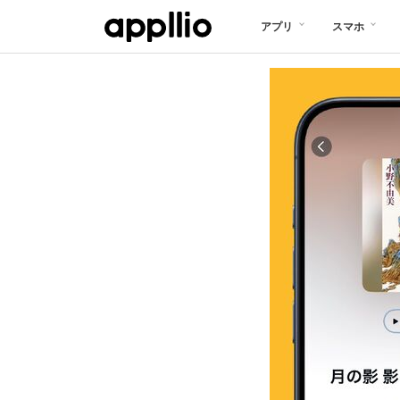
メ
アプリ
スマホ
イ
ン
コ
ン
テ
ン
ツ
に
移
動