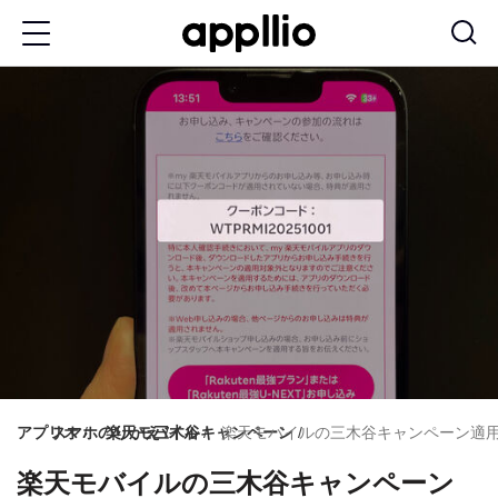
メ
イ
ン
コ
ン
テ
ン
ツ
に
移
動
アプリオ
スマホのりかえ
楽天モバイル
三木谷キャンペーン
楽天モバイルの三木谷キャンペーン適用
楽天モバイルの三木谷キャンペーン