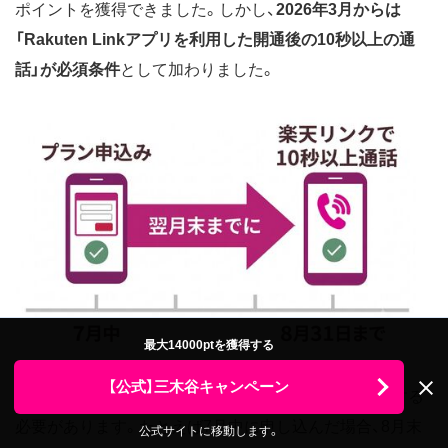
ポイントを獲得できました。しかし、
2026年3月からは
「Rakuten Linkアプリを利用した開通後の10秒以上の通
話」が必須条件
として加わりました。
最大14000ptを獲得する
【公式】三木谷キャンペーン
回線開通と同じく、申し込み日の翌月末日までに実施する
必要があります。たとえば7月中に申し込んだ場合、8月末
公式サイトに移動します。