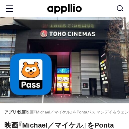
メ
イ
ン
コ
ン
テ
ン
ツ
に
移
動
アプリオ
映画
映画『Michael／マイケル』をPontaパス マンデイ＆
映画『Michael／マイケル』をPonta