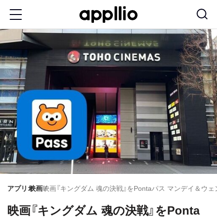
メ
イ
ン
コ
ン
テ
ン
ツ
に
移
動
アプリオ
映画
映画『キングダム 魂の決戦』をPontaパス マンデイ＆
映画『キングダム 魂の決戦』をPonta