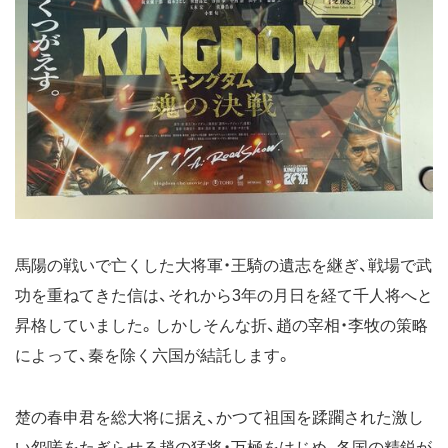
馬陽の戦いで亡くした大将軍・王騎の遺志を継ぎ、戦場で武
功を重ねてきた信は、それから3年の月日を経て千人将へと
昇格していました。しかしそんな折、趙の宰相・李牧の策略
によって、秦を除く六国が結託します。
楚の春申君を総大将に据え、かつて祖国を蹂躙された激し
い怨嗟をたぎらせる趙の猛将・万極をはじめ、各国の精鋭が