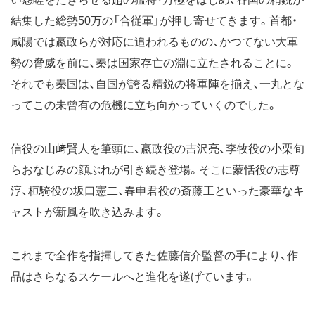
結集した総勢50万の「合従軍」が押し寄せてきます。首都・
咸陽では嬴政らが対応に追われるものの、かつてない大軍
勢の脅威を前に、秦は国家存亡の淵に立たされることに。
それでも秦国は、自国が誇る精鋭の将軍陣を揃え、一丸とな
ってこの未曾有の危機に立ち向かっていくのでした。
信役の山﨑賢人を筆頭に、嬴政役の吉沢亮、李牧役の小栗旬
らおなじみの顔ぶれが引き続き登場。そこに蒙恬役の志尊
淳、桓騎役の坂口憲二、春申君役の斎藤工といった豪華なキ
ャストが新風を吹き込みます。
これまで全作を指揮してきた佐藤信介監督の手により、作
品はさらなるスケールへと進化を遂げています。