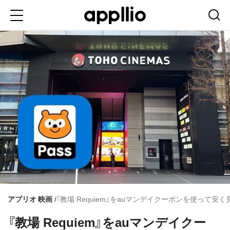
メ
イ
ン
コ
ン
テ
ン
ツ
に
移
動
アプリオ
映画
『教場 Requiem』をauマンデイクーポンを使って安
『教場 Requiem』をauマンデイクー