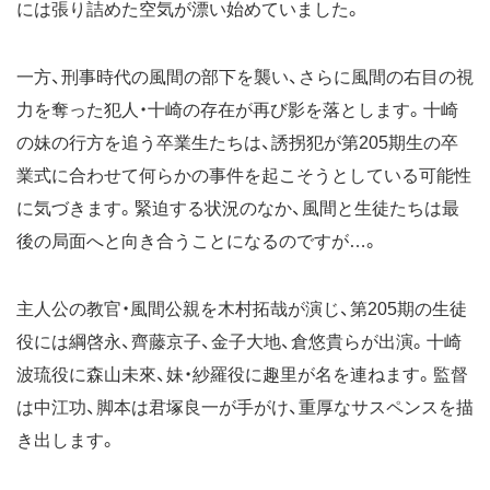
には張り詰めた空気が漂い始めていました。
一方、刑事時代の風間の部下を襲い、さらに風間の右目の視
力を奪った犯人・十崎の存在が再び影を落とします。十崎
の妹の行方を追う卒業生たちは、誘拐犯が第205期生の卒
業式に合わせて何らかの事件を起こそうとしている可能性
に気づきます。緊迫する状況のなか、風間と生徒たちは最
後の局面へと向き合うことになるのですが…。
主人公の教官・風間公親を木村拓哉が演じ、第205期の生徒
役には綱啓永、齊藤京子、金子大地、倉悠貴らが出演。十崎
波琉役に森山未來、妹・紗羅役に趣里が名を連ねます。監督
は中江功、脚本は君塚良一が手がけ、重厚なサスペンスを描
き出します。