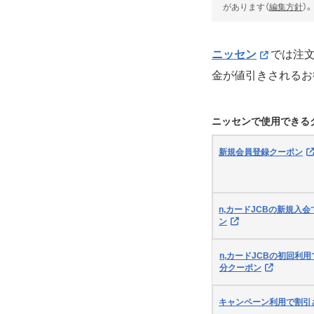
があります（
編集方針
）。
ニッセン
では注文
金が値引きされるお
ニッセンで使用できる
新規会員登録クーポン
n,カードJCBの新規入会
ン
n,カードJCBの初回利用
分クーポン
キャンペーン利用で割引