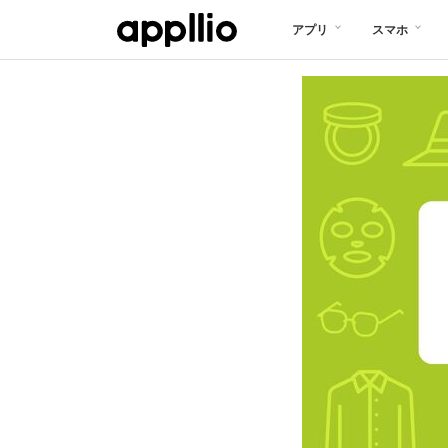
メ
アプリ
スマホ
イ
ン
コ
ン
テ
ン
ツ
に
移
動