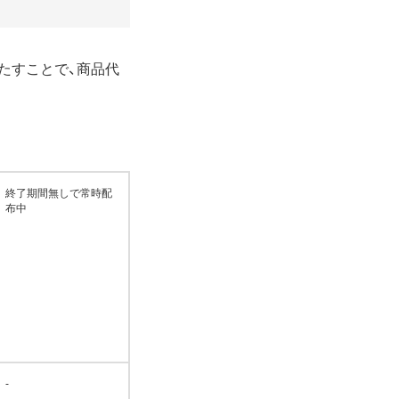
たすことで、商品代
終了期間無しで常時配
布中
-