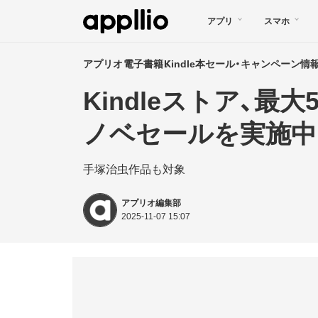
メ
アプリ
スマホ
イ
ン
アプリオ
電子書籍
Kindle本セール・キャンペーン情
コ
Kindleストア、最
ン
テ
ノベセールを実施中 
ン
手塚治虫作品も対象
ツ
に
アプリオ編集部
移
2025-11-07 15:07
動