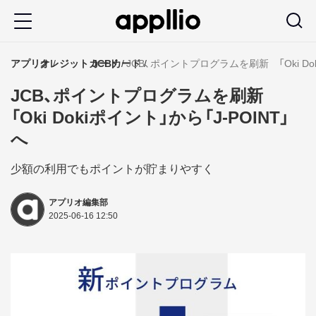
メ
イ
ン
アプリオ
クレジットカード
JCBカード
JCB、ポイントプログラムを刷新 「Oki Dok
コ
JCB、ポイントプログラムを刷新
ン
「Oki Dokiポイント」から「J-POINT」
テ
へ
ン
ツ
少額の利用でもポイントが貯まりやすく
に
アプリオ編集部
移
2025-06-16 12:50
動