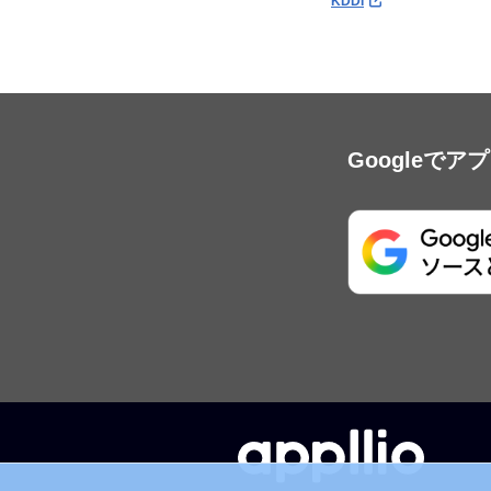
KDDI
Googleで