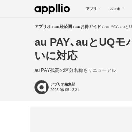
メ
アプリ
スマホ
イ
ン
アプリオ
au経済圏
auお得ガイド
au PAY、
コ
au PAY、auとU
ン
テ
いに対応
ン
au PAY残高の区分名称もリニューアル
ツ
に
アプリオ編集部
移
2025-06-05 13:31
動