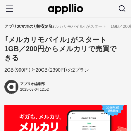
メ
イ
ン
アプリオ
スマホのりかえ
格安SIM
「メルカリモバイル」がスタート 1GB／2
コ
「メルカリモバイル」がスタート
ン
1GB／200円からメルカリで売買で
テ
きる
ン
ツ
2GB（990円）と20GB（2390円）の2プラン
に
アプリオ編集部
移
2025-03-04 12:52
動