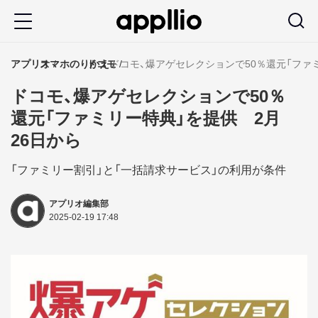
メ
イ
ン
アプリオ
スマホのりかえ
ドコモ
ドコモ、爆アゲセレクションで50％還元「ファ
コ
ドコモ、爆アゲセレクションで50％
ン
還元「ファミリー特典」を提供 2月
テ
26日から
ン
ツ
「ファミリー割引」と「一括請求サービス」の利用が条件
に
アプリオ編集部
移
2025-02-19 17:48
動