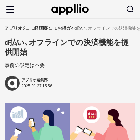
メ
イ
ン
アプリオ
ドコモ経済圏
ドコモお得ガイド
d払い、オフラインでの決済機能
コ
d払い、オフラインでの決済機能を提
ン
供開始
テ
ン
事前の設定は不要
ツ
アプリオ編集部
に
2025-01-27 15:56
移
動