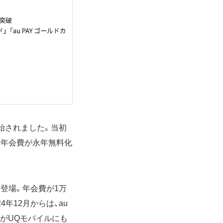
が開始されました。当初
月に年会費が永年無料化
して登場。年会費が1万
年12月からは、au
元がUQモバイルにも