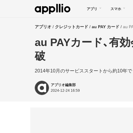
メ
アプリ
スマホ
イ
ン
アプリオ
クレジットカード
au PAY カード
au
コ
au PAYカード、有
ン
テ
破
ン
2014年10月のサービススタートから約10年で
ツ
に
アプリオ編集部
移
2024-12-24 16:59
動