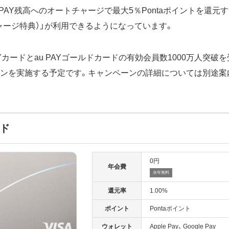
 PAY残高へのオートチャージで最大5％Pontaポイントを還元
ャージ特典）」が利用できるようになっています。
PAYカードとau PAYゴールドカードの有効会員数1000万人突破を受
ーンを実施する予定です。キャンペーンの詳細については別途案
ード
0
年会費
永年無料
還元率
1.00%
ポイント
Pontaポイント
ウォレット
Apple Pay
Google Pay