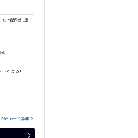
人または配偶者に定
引落
ントたまる）
u PAY カード 詳細