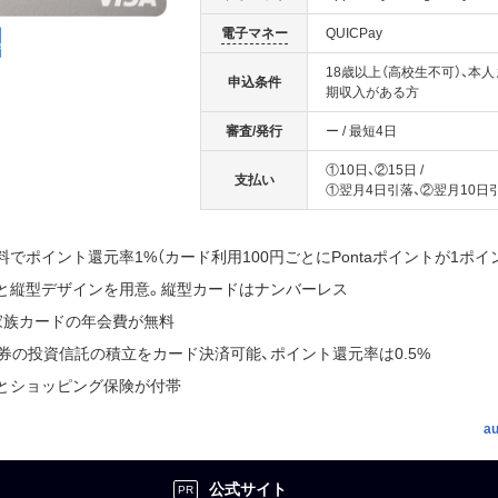
電子マネー
QUICPay
18歳以上（高校生不可）、本
申込条件
期収入がある方
審査/発行
ー
/
最短4日
①10日、②15日
/
支払い
①翌月4日引落、②翌月10日
でポイント還元率1%（カード利用100円ごとにPontaポイントが1ポイ
と縦型デザインを用意。縦型カードはナンバーレス
、家族カードの年会費が無料
証券の投資信託の積立をカード決済可能、ポイント還元率は0.5%
とショッピング保険が付帯
a
公式サイト