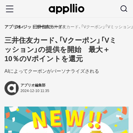
メ
イ
ン
アプリオ
クレジットカード
三井住友カード
三井住友カード、「Vクーポン」「Vミッショ
コ
三井住友カード、「Vクーポン」「Vミ
ン
ッション」の提供を開始 最大＋
テ
10％のVポイントを還元
ン
ツ
AIによってクーポンがパーソナライズされる
に
アプリオ編集部
移
2024-12-10 11:35
動