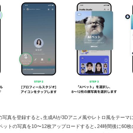
犬の写真を登録すると、生成AIが3Dアニメ風やレトロ風をテーマ
ットの写真を10〜12枚アップロードすると、24時間後に60枚