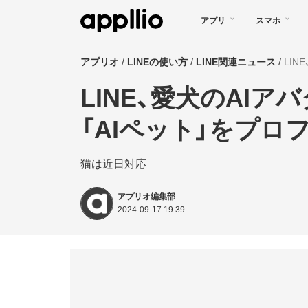
メ
アプリ
スマホ
イ
ン
アプリオ
LINEの使い方
LINE関連ニュース
LI
コ
LINE、愛犬のAI
ン
テ
「AIペット」をプ
ン
猫は近日対応
ツ
に
アプリオ編集部
移
2024-09-17 19:39
動