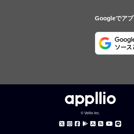
Googleで
© Vellio Inc.