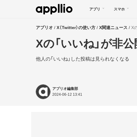
メ
アプリ
スマホ
イ
ン
アプリオ
X（Twitter）の使い方
X関連ニュース
X
コ
Xの「いいね」が非
ン
テ
他人の「いいね」した投稿は見られなくなる
ン
ツ
に
アプリオ編集部
移
2024-06-12 13:41
動