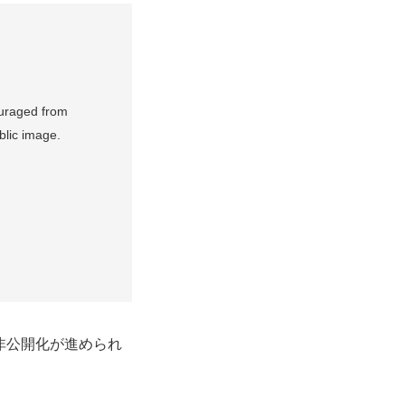
ouraged from
ublic image.
の非公開化が進められ