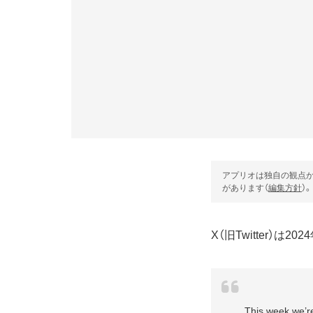
アプリオは独自の観点か
があります（
編集方針
）。
X（旧Twitter）
This week we’re