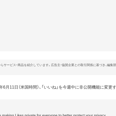
らサービス・商品を紹介しています。広告主・協賛企業との取引関係に基づき、編集
は2024年6月11日（米国時間）、「いいね」を今週中に非公開機能に変
 making Likes private for everyone to better protect your privacy.