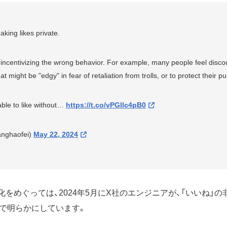
king likes private.
e incentivizing the wrong behavior. For example, many people feel disc
hat might be "edgy" in fear of retaliation from trolls, or to protect their p
able to like without…
https://t.co/vPGllc4pB0
nghaofei)
May 22, 2024
化をめぐっては、2024年5月にX社のエンジニアが、「いいね」
で明らかにしています。