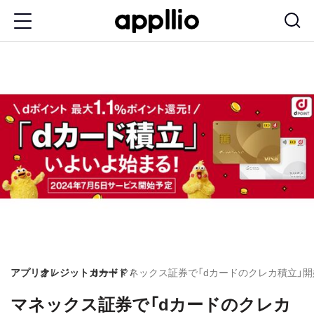
メ
イ
ン
コ
ン
テ
ン
ツ
に
移
動
アプリオ
クレジットカード
dカード
マネックス証券で「dカードのクレカ積立」開
マネックス証券で「dカードのクレカ