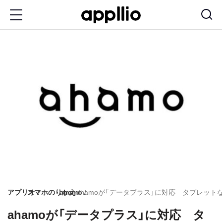
メ
イ
ン
コ
ン
テ
ン
ツ
に
移
動
アプリオ
スマホのりかえ
ahamo
ahamoが「データプラス」に対応 タブレッ
ahamoが「データプラス」に対応 タ