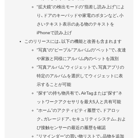
“拡大鏡”の検出モードの“指差し読み上げ”によ
り、ドアのキーパッドや家電のボタンなど、小
さいテキスト表示のある物のテキストを
iPhoneで読み上げ
このリリースには、以下の機能と改善も含まれます
“写真”の“ピープル”アルバムの“ペット”で、友達
や家族と同様にアルバム内のペットを識別
“写真アルバム”ウィジェットで、写真アプリの
特定のアルバムを選択してウィジェットに表
示することが可能
“探す”の持ち物共有で、AirTagまたは“探す”ネ
ットワークアクセサリを最大5人と共有可能
“ホーム”のアクティビティ履歴で、ドアロッ
ク、ガレージドア、セキュリティシステム、およ
び接触センサーの最近の履歴を確認
“リマインダー”の買い物リストで、品物を追加