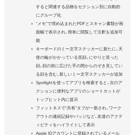
すると関連する品物をセクション別に自動的
にグループ化
“メモ”で埋め込まれたPDFとスキャン書類が画
面幅で表示され、簡単に閲覧して注釈を追加可
能
キーボードのミー文字ステッカーに新たに、天
使の輪がかかっている笑顔、にやりと笑った
顔、顔の前に広げた手の間からのぞき見してい
る顔を含む、新しいミー文字ステッカーが追加
Spotlightを使ってアプリを検索すると、次のア
クションに便利なアプリのショートカットが
トップヒット内に提示
フィットネスで“共有”タブが一新され、ワーク
アウトの連続記録やバッジなど、友達のアクテ
ィビティをハイライトして表示
Apple IDアカウントに登録されているメール