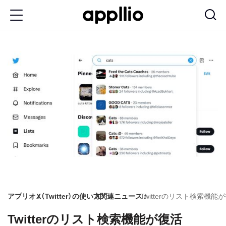
メ
イ
ン
コ
ン
テ
ン
ツ
に
移
動
アプリオ
X（Twitter）の使い方
X関連ニュース
Twitterのリスト検索機能
Twitterのリスト検索機能が復活