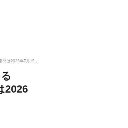
【LINE無料スタンプ】『動く！毎日使えるAgent i スタンプ』が登場、配布期間は2026年7月15日まで
える
2026