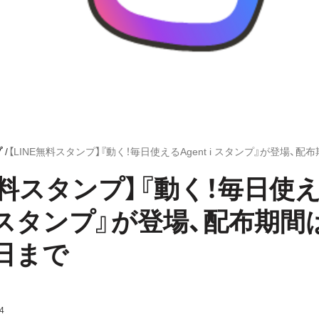
プ
E無料スタンプ】『動く！毎日使
 i スタンプ』が登場、配布期間は
5日まで
4