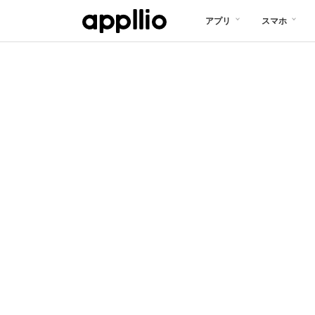
メ
アプリ
スマホ
イ
ン
コ
ン
テ
ン
ツ
に
移
動