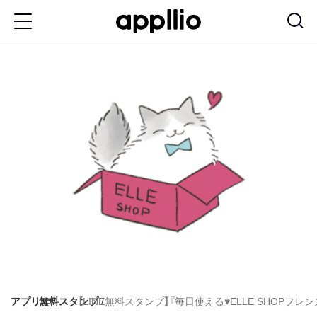
メ
イ
ン
コ
ン
テ
ン
ツ
に
移
動
アプリオ
無料スタンプ
【LINE無料スタンプ】『毎日使える♥ELLE SHOPフレ