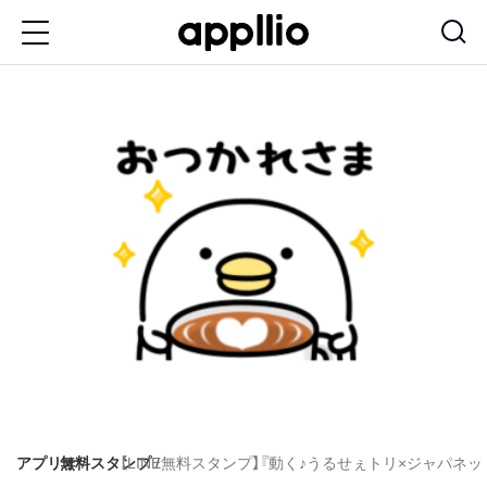
メ
イ
ン
コ
ン
テ
ン
ツ
に
移
動
アプリオ
無料スタンプ
【LINE無料スタンプ】『動く♪うるせぇトリ×ジャパネッ