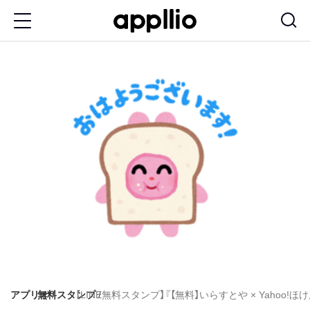
メ
イ
ン
コ
ン
テ
ン
ツ
に
移
動
アプリオ
無料スタンプ
【LINE無料スタンプ】『【無料】いらすとや × Yahoo!