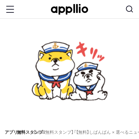
メ
イ
ン
コ
ン
テ
ン
ツ
に
移
動
アプリオ
無料スタンプ
【LINE無料スタンプ】『【無料】しばんばん × 選べるニ