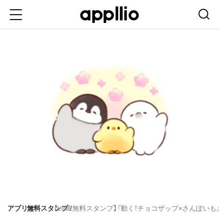
メ
イ
ン
コ
ン
テ
ン
ツ
に
移
動
アプリオ
無料スタンプ
【LINE無料スタンプ】『動く！チョコザップ×さんぽいも