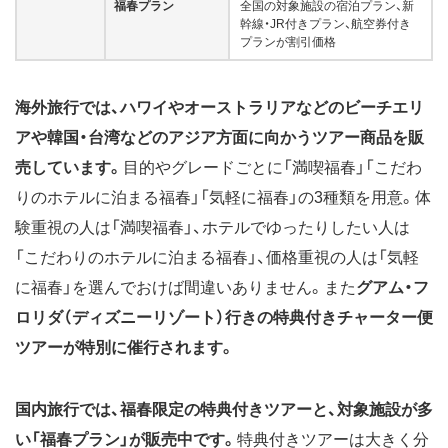
福春プラン
全国の対象施設の宿泊プラン、新
幹線・JR付きプラン、航空券付き
プランが割引価格
海外旅行では、ハワイやオーストラリアなどのビーチエリ
アや韓国・台湾などのアジア方面に向かうツアー商品を販
売しています。
目的やグレードごとに「満喫福春」「こだわ
りのホテルに泊まる福春」「気軽に福春」の3種類を用意。体
験重視の人は「満喫福春」、ホテルでゆったりしたい人は
「こだわりのホテルに泊まる福春」、価格重視の人は「気軽
に福春」を選んでおけば間違いありません。また
グアム・フ
ロリダ（ディズニーリゾート）行きの特典付きチャーター便
ツアーが特別に催行されます。
国内旅行では、福春限定の特典付きツアーと、対象施設が多
い「福春プラン」が販売中です。
特典付きツアーは大きく分