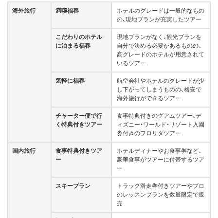
海外旅行
満喫福春
ホテルのグレードは一般的なもの
の、現地プランが充実したツアー
こだわりのホテル
現地プランがなく、観光プランを
に泊まる福春
自分で決める必要があるものの、
高グレードのホテルが用意されて
いるツアー
気軽に福春
航空会社やホテルのグレードが少
し下がってしまうものの、格安で
海外旅行ができるツアー
チャーター便で行
食事特典付きのグアムツアー、デ
く特典付きツアー
ィズニー・ワールド・リゾート入園
券付きのフロリダツアー
国内旅行
食事特典付きツア
ホテルディナーやお食事券など、
ー
豪華食事がツアーに付帯するツア
ー
スキープラン
トラック滑走券付きツアーやプロ
のレッスンプランを数量限定で販
売