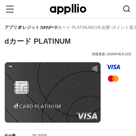
メ
イ
ン
アプリオ
クレジットカード
dカード
dカード PLATINUMの年会費・ポイン
コ
dカード PLATINUM
ン
テ
情報更新：2026年06月12日
ン
ツ
に
移
動
年会費
29,700円