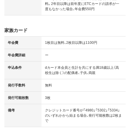
料。2年目以降は前年度にETCカードの請求が一
度もなかった場合、年会費550円
家族カード
年会費
1枚目は無料、2枚目以降は1100円
年会費詳細
ー
申込条件
dカード本会員と生計を共にする満18歳以上（高
校生は除く）の配偶者、子供、両親
発行手数料
無料
発行可能枚数
3枚
備考
クレジットカード番号が「4980」「5302」「5334」
のいずれかから始まる場合、発行可能枚数は2枚ま
で