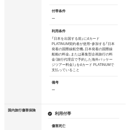
付帯条件
ー
利用条件
「日本を出国する前」にdカード
PLATINUM契約者が使用・参加する「日本
発着の国際線航空機、日本発着の国際線
船舶の料金、または募集型企画旅行の料
金（旅行代理店で予約した海外パッケー
ジツアー料金）」をdカード PLATINUMで
支払っていること
備考
ー
国内旅行傷害保険
利用付帯
傷害死亡