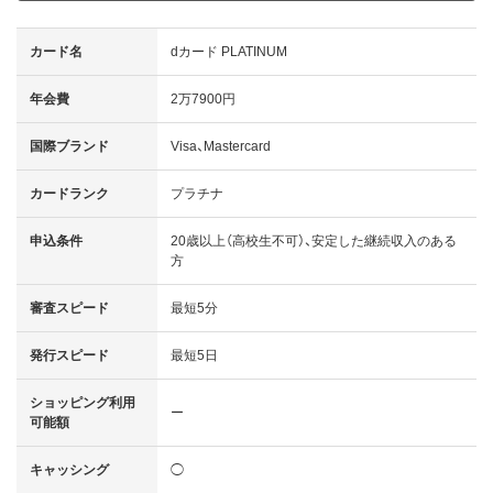
カード名
dカード PLATINUM
年会費
2万7900円
国際ブランド
Visa、Mastercard
カードランク
プラチナ
申込条件
20歳以上（高校生不可）、安定した継続収入のある
方
審査スピード
最短5分
発行スピード
最短5日
ショッピング利用
ー
可能額
キャッシング
◯