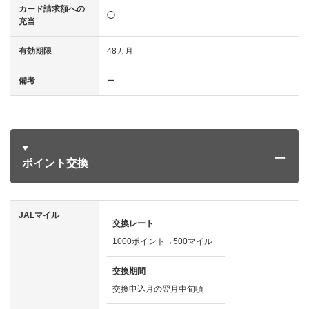
カード請求額への
◯
充当
有効期限
48カ月
備考
ー
ポイント交換
JALマイル
交換レート
1000ポイント→500マイル
交換期間
交換申込月の翌月中旬頃