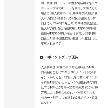
同一機種・同一カラーの携帯電話端末をドコ
モショップ等でdカードを利用して購入した
場合に、購入費用の一部（年間補償限度額：最
大20万円）が補償される（自己負担なし、年1
回まで）。2026年1月上旬、年間補償限度額は
最大20万円、自己負担費用は1万5000円（補
償額が1万5000円の場合は無料）、年間利用
回数は年間補償限度額の範囲で年2回までに
変更される予定
dポイントグラブ優待
入会初年度、対象のドコモ利用料金の1000
円（税抜）ごとに20%（=200ポイント）のdポ
イントがたまる。2年目以降は前々月16日か
ら前月15日のショッピング利用額が10万円
以下で10%、10万円〜20万円未満で15%、20
万円以上で20%のdポイントが還元される
（dカード利用による通常の1%ポイント還元
はなし）