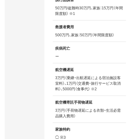
携行品損害
50万円/盗難時30万円、家族：15万円（年間
限度額） ※1
救援者費用
500万円、家族：50万円（年間限度額）
疾病死亡
ー
航空機遅延
3万円（乗継・出航遅延による宿泊施設客
室料）、1万円（交通費・旅行サービス取消
料）、5000円（食事代） ※2
航空機寄託手荷物遅延
3万円（手荷物遅延による衣類・生活必需
品購入費用）
家族特約
◯ ※3