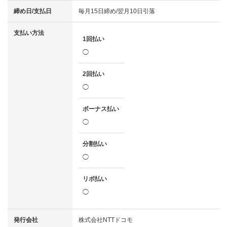
締め日/支払日
毎月15日締め/翌月10日引落
支払い方法
1回払い
◯
2回払い
◯
ボーナス払い
◯
分割払い
◯
リボ払い
◯
発行会社
株式会社NTTドコモ