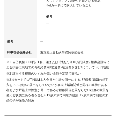
入していること、【海外】対象となる物品
をdカードにて購入していること
備考
ー
備考
ー
幹事引受保険会社
東京海上日動火災保険株式会社
※1：自己負担3000円。1個、1組または1対あたり10万円限度。旅券盗難等に
よる損害は現地での再発給費用（交通費・宿泊費を含む）について5万円限度
※2：該当する費用のいずれか高い金額を定額で支払い
※3：dカード PLATINUM本人会員と生計を同一にする、配偶者（婚姻の相手
方をいい、婚姻の届出をしていないが事実上婚姻関係と同様の事情にある
者および戸籍上の性別が同一であるが婚姻関係と異ならない程度の実質を
備える状態にある者を含む）・19歳未満で同居の親族・19歳未満で別居の未
婚の子が保険の対象