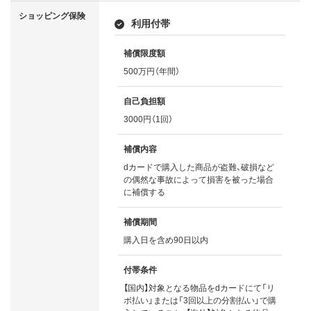
ショッピング保険
利用付帯
補償限度額
500万円（年間）
自己負担額
3000円（1回）
補償内容
dカードで購入した商品が盗難、破損など
の偶然な事故によって損害を被った場合
に補償する
補償期間
購入日を含め90日以内
付帯条件
【国内】対象となる物品をdカードにて「リ
ボ払い」または「3回以上の分割払い」で購