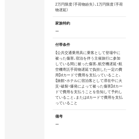
2万円限度（手荷物紛失）、1万円限度（手荷
物遅延）
家族特約
ー
付帯条件
【公共交通乗用具に乗客として登場中に
被った傷害、宿泊を伴う主催旅行に参加
している間に被った傷害、航空機遅延・航
空機寄託手荷物遅延で負担した一定の費
用】dカードで費用を支払っていること、
【旅館・ホテルに宿泊客として滞在中に火
災・破裂・爆発によって被った傷害】dカー
ドで費用を支払うことを告知して予約し
ていること、またはdカードで費用を支払
っていること
備考
ー