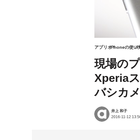
アプリオ
iPhoneの使い
i
現場のプ
Xper
バシカメ
井上 和子
2016-11-12 13:5