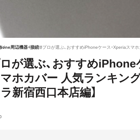
方
Phone周辺機器・接続
ロが選ぶ、おすすめiPhone
iaスマホカバー 人気ランキン
ラ新宿西口本店編】
0