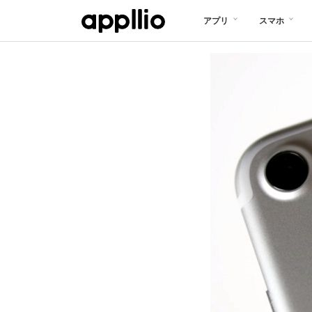
メ
アプリ
スマホ
イ
ン
コ
ン
テ
ン
ツ
に
移
動