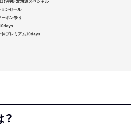
の日！沖縄・北海道スペシャル
ションセール
クーポン祭り
days
一休プレミアム10days
は？