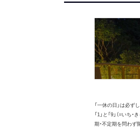
「一休の日」は必ず
「1」と「9」（=い
期・不定期を問わず