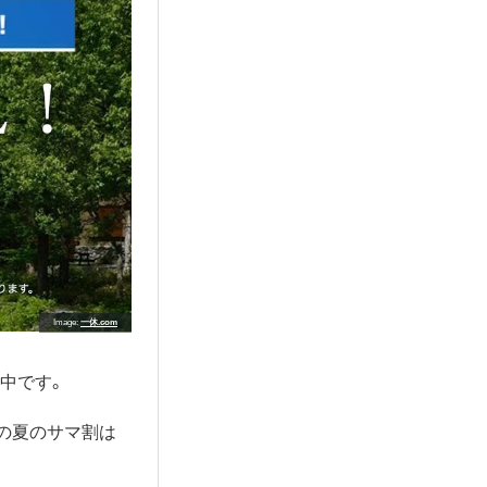
Image
一休.com
催中です。
の夏のサマ割は