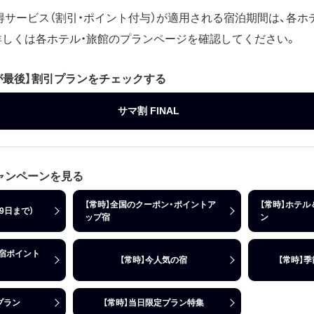
得サービス（割引・ポイント付与）が適用される宿泊期間は、各ホ
詳しくは各ホテル・旅館のプランページを確認してください。
れが最後】割引プランをチェックする
サマ割 FINAL
ャンペーンを見る
【常時】全国のクーポン・ポイントア
【常時】ホテル
月9日まで）
ップ宿
ン
の宿ポイント
【常時】今人気の宿
【常時】
プラン
【常時】当日限定プラン特集