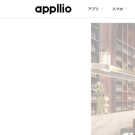
メ
アプリ
スマホ
イ
ン
コ
ン
テ
ン
ツ
に
移
動