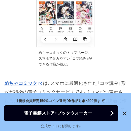
めちゃコミックのトップページ。
スマホで読みやすい「コマ読み」が
できる作品が並ぶ。
めちゃコミック
は、スマホに最適化された「コマ読み」形
式が特徴の電子コミックサービスです。1コマずつ表示さ
れるため、小さな画面でもセリフや絵が見やすく、快適に作
【新規会員限定】50%コイン還元（全作品対象・200冊まで）
品を楽しめます。一部の作品は「ページ読み」にも対応して
電子書籍ストア・ブックウォーカー
おり、好みに合わせた閲覧が可能です。
公式サイトに移動します。