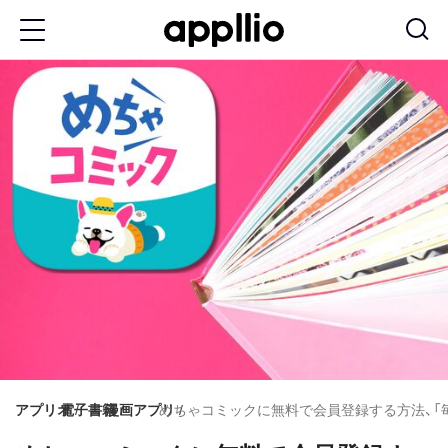
メ
イ
ン
コ
ン
テ
ン
ツ
に
移
動
アプリオ
電子書籍
漫画アプリ
めちゃコミックに無料で会員登録する方法、「