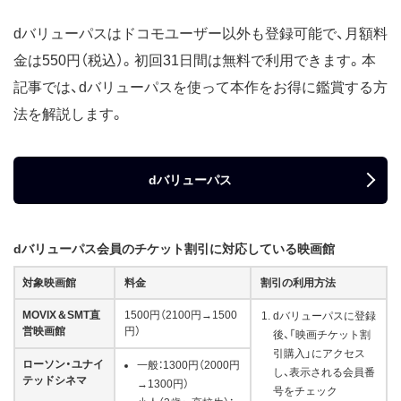
dバリューパスはドコモユーザー以外も登録可能で、月額料
金は550円（税込）。初回31日間は無料で利用できます。本
記事では、dバリューパスを使って本作をお得に鑑賞する方
法を解説します。
dバリューパス
dバリューパス会員のチケット割引に対応している映画館
対象映画館
料金
割引の利用方法
MOVIX＆SMT直
1500円（2100円→1500
dバリューパスに登録
営映画館
円）
後、「映画チケット割
引購入」にアクセス
ローソン・ユナイ
一般：1300円（2000円
し、表示される会員番
テッドシネマ
→1300円）
号をチェック