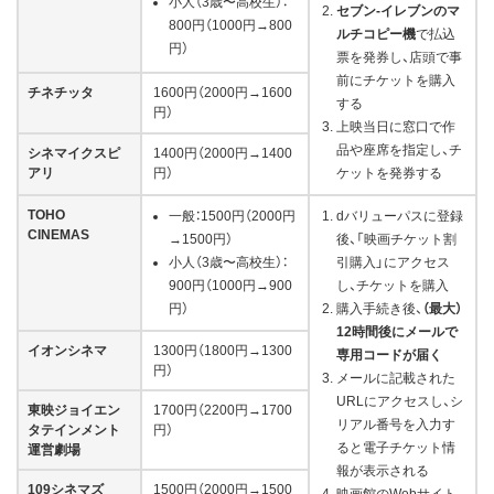
小人（3歳〜高校生）：
セブン-イレブンのマ
800円（1000円→800
ルチコピー機
で払込
円）
票を発券し、店頭で事
前にチケットを購入
チネチッタ
1600円（2000円→1600
する
円）
上映当日に窓口で作
品や座席を指定し、チ
シネマイクスピ
1400円（2000円→1400
アリ
円）
ケットを発券する
TOHO
一般：1500円（2000円
dバリューパスに登録
CINEMAS
→1500円）
後、「映画チケット割
小人（3歳〜高校生）：
引購入」にアクセス
900円（1000円→900
し、チケットを購入
円）
購入手続き後、
（最大）
12時間後にメールで
イオンシネマ
1300円（1800円→1300
専用コードが届く
円）
メールに記載された
URLにアクセスし、シ
東映ジョイエン
1700円（2200円→1700
リアル番号を入力す
タテインメント
円）
ると電子チケット情
運営劇場
報が表示される
109シネマズ
1500円（2000円→1500
映画館のWebサイト、