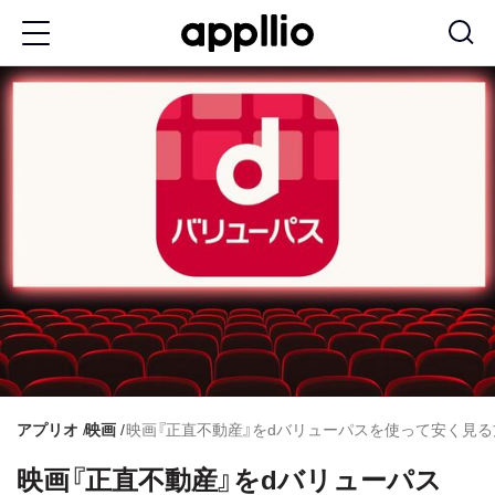
メ
イ
ン
コ
ン
テ
ン
ツ
に
移
動
アプリオ
映画
映画『正直不動産』をdバリューパスを使って安く見
映画『正直不動産』をdバリューパス