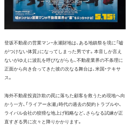
登坂不動産の営業マン・永瀬財地は、ある地鎮祭を境に「嘘
がつけない体質」になってしまった男です。本音しか言え
ないがゆえに波乱を呼びながらも、不動産業界の不条理に
正面から向き合ってきた彼の次なる舞台は、米国・テキサ
ス。
海外不動産投資詐欺の罠に落ちた顧客を救うため現地へ向
かう一方、「ライアー永瀬」時代の過去の契約トラブルや、
ライバル会社の狡猾な地上げ戦略など、さらなる試練が正
直すぎる男に次々と降りかかります。