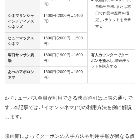
円）
自動発券機、または窓
口で作品や座席を指
シネマサンシャ
1400円（2000円→1400
定し、チケットを発券
イン／ディノス
円）
する
シネマズ
ヒューマックス
1500円（2000円→1500
シネマ
円）
塚口サンサン劇
1600円（1900円→1600
有人カウンターでクー
場
円）
ポンを提示
し、映画チケ
ットを購入する
あべのアポロシ
1800円（2000円→1800
ネマ
円）
dバリューパス会員が利用できる映画割引は上表の通りで
す。本記事では、「イオンシネマ」での利用方法を例に解説
します。
映画館によってクーポンの入手方法や利用手順が異なる点