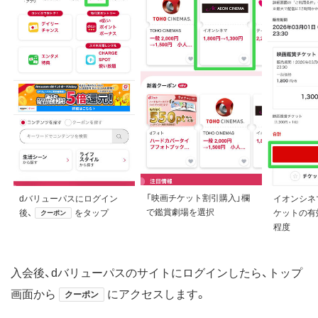
「映画チケット割引購入」欄
dバリューパスにログイン
イオンシネ
で鑑賞劇場を選択
後、
をタップ
ケットの有
クーポン
程度
入会後、dバリューパスのサイトにログインしたら、トップ
画面から
にアクセスします。
クーポン