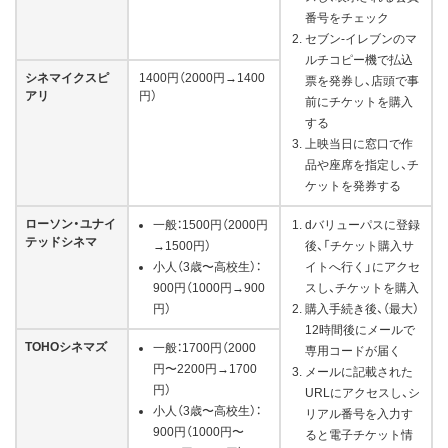
番号をチェック
セブン-イレブンのマ
ルチコピー機で払込
シネマイクスピ
1400円（2000円→1400
票を発券し、店頭で事
アリ
円）
前にチケットを購入
する
上映当日に窓口で作
品や座席を指定し、チ
ケットを発券する
ローソン・ユナイ
一般：1500円（2000円
dバリューパスに登録
テッドシネマ
→1500円）
後、「チケット購入サ
小人（3歳〜高校生）：
イトへ行く」にアクセ
900円（1000円→900
スし、チケットを購入
円）
購入手続き後、（最大）
12時間後にメールで
TOHOシネマズ
一般：1700円（2000
専用コードが届く
円〜2200円→1700
メールに記載された
円）
URLにアクセスし、シ
小人（3歳〜高校生）：
リアル番号を入力す
900円（1000円〜
ると電子チケット情