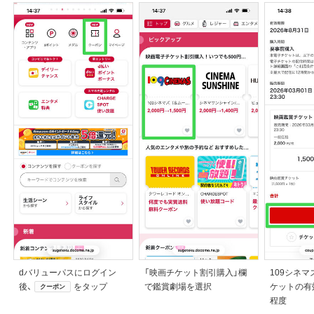
dバリューパスにログイン
「映画チケット割引購入」欄
109シネ
後、
をタップ
で鑑賞劇場を選択
ケットの有
クーポン
程度