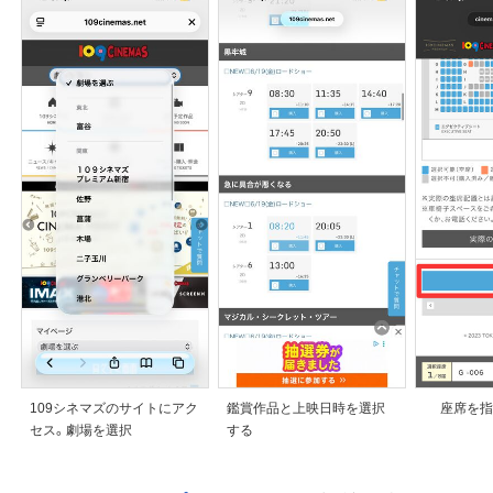
109シネマズのサイトにアク
鑑賞作品と上映日時を選択
座席を指
セス。劇場を選択
する