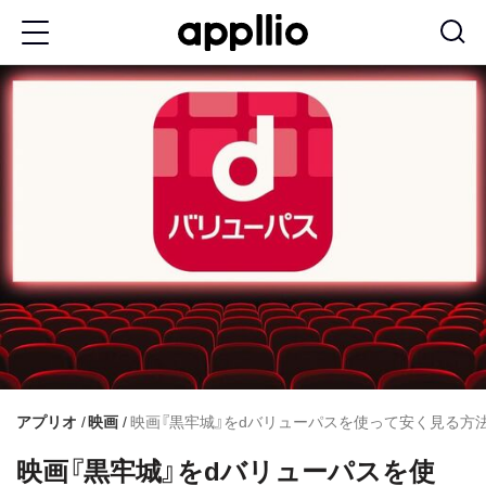
メ
イ
ン
コ
ン
テ
ン
ツ
に
移
動
アプリオ
映画
映画『黒牢城』をdバリューパスを使って安く見る方
映画『黒牢城』をdバリューパスを使