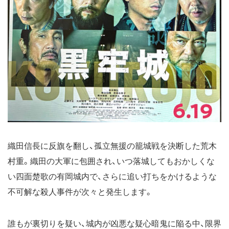
織田信長に反旗を翻し、孤立無援の籠城戦を決断した荒木
村重。織田の大軍に包囲され、いつ落城してもおかしくな
い四面楚歌の有岡城内で、さらに追い打ちをかけるような
不可解な殺人事件が次々と発生します。
誰もが裏切りを疑い、城内が凶悪な疑心暗鬼に陥る中、限界