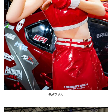
楓紗季さん