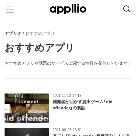
メ
イ
ン
アプリオ
おすすめアプリ
コ
ン
おすすめアプリ
テ
ン
おすすめアプリや話題のサービスに関する情報を発信しています。
ツ
に
移
2011-11-12 14:18
動
開発者が明かす脱出ゲーム「old
offender」の裏話
2011-09-26 23:51