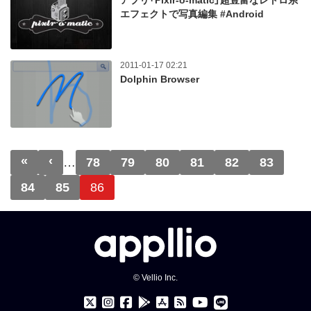
アプリ「Pixlr-o-matic」超豊富なレトロ系
エフェクトで写真編集 #Android
2011-01-17 02:21
Dolphin Browser
ページ送り
«
‹
先頭ページ
前ページ
…
78
79
80
81
82
83
84
85
86
© Vellio Inc.