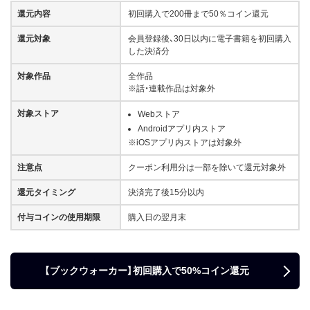
還元内容
初回購入で200冊まで50％コイン還元
還元対象
会員登録後、30日以内に電子書籍を初回購入
した決済分
対象作品
全作品
※話・連載作品は対象外
対象ストア
Webストア
Androidアプリ内ストア
※iOSアプリ内ストアは対象外
注意点
クーポン利用分は一部を除いて還元対象外
還元タイミング
決済完了後15分以内
付与コインの使用期限
購入日の翌月末
【ブックウォーカー】初回購入で50%コイン還元