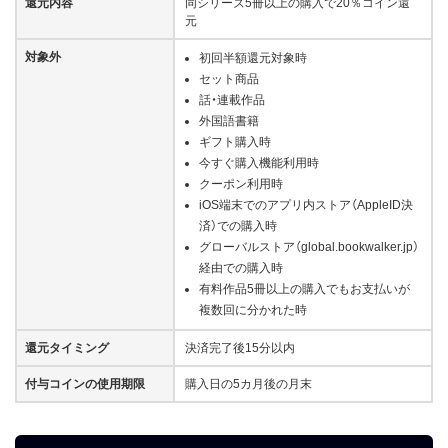
還元内容
同シリーズ5冊以上の購入で20％コイン還
元
対象外
初回半額還元対象時
セット商品
話・連載作品
外国語書籍
ギフト購入時
今すぐ購入機能利用時
クーポン利用時
iOS端末でのアプリ内ストア（AppleID決
済）での購入時
グローバルストア（global.bookwalker.jp）
経由での購入時
有料作品5冊以上の購入でもお支払いが
複数回に分かれた時
還元タイミング
決済完了後15分以内
付与コインの使用期限
購入日の5カ月後の月末