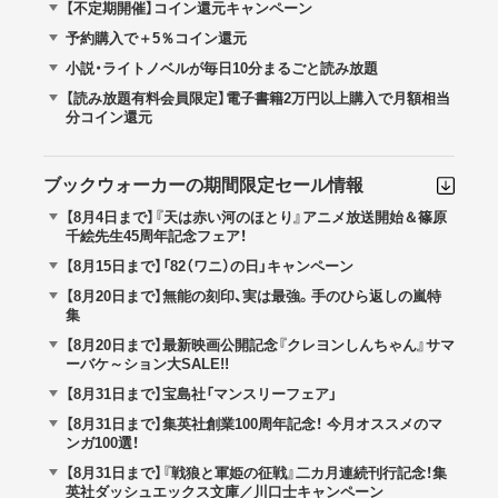
【不定期開催】コイン還元キャンペーン
予約購入で＋5％コイン還元
小説・ライトノベルが毎日10分まるごと読み放題
【読み放題有料会員限定】電子書籍2万円以上購入で月額相当
分コイン還元
ブックウォーカーの期間限定セール情報
【8月4日まで】『天は赤い河のほとり』アニメ放送開始＆篠原
千絵先生45周年記念フェア！
【8月15日まで】「82（ワニ）の日」キャンペーン
【8月20日まで】無能の刻印、実は最強。手のひら返しの嵐特
集
【8月20日まで】最新映画公開記念『クレヨンしんちゃん』サマ
ーバケ～ション大SALE!!
【8月31日まで】宝島社「マンスリーフェア」
【8月31日まで】集英社創業100周年記念！ 今月オススメのマ
ンガ100選！
【8月31日まで】『戦狼と軍姫の征戦』二カ月連続刊行記念！集
英社ダッシュエックス文庫／川口士キャンペーン