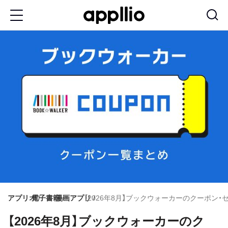
メ
イ
ン
コ
ン
テ
ン
ツ
に
移
動
アプリオ
電子書籍
漫画アプリ
【2026年8月】ブックウォーカーのクーポン
【2026年8月】ブックウォーカーのク