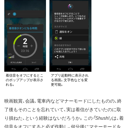
着信音をオフにするとこ
アプリ起動時に表示され
のポップアップが表示さ
る画面。文字色などを変
れる。
更可能。
映画観賞、会議、電車内などマナーモードにしたものの、終
了後もそのことを忘れていて、実は着信がきていたのに取
り損ねた、という経験はないだろうか。この
「Shush!」
は、着
信音をオフにすると必ず作動し、何分後にマナーモードを