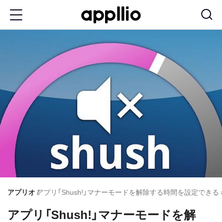
メ
イ
ン
コ
ン
テ
ン
ツ
に
移
動
アプリオ
アプリ「Shush!」マナーモードを解除する時間を設定できる #A
アプリ「Shush!」マナーモードを解