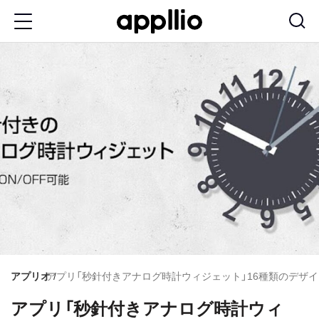
メ
イ
ン
コ
ン
テ
ン
ツ
に
移
動
アプリオ
アプリ「秒針付きアナログ時計ウィジェット」16種類のデザインか
アプリ「秒針付きアナログ時計ウィ