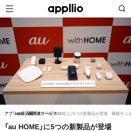
メ
イ
ン
コ
ン
テ
ン
ツ
に
移
動
アプリオ
au経済圏
au関連サービス
「au HOME」に5つの新製品が登場 睡眠モ
「au HOME」に5つの新製品が登場